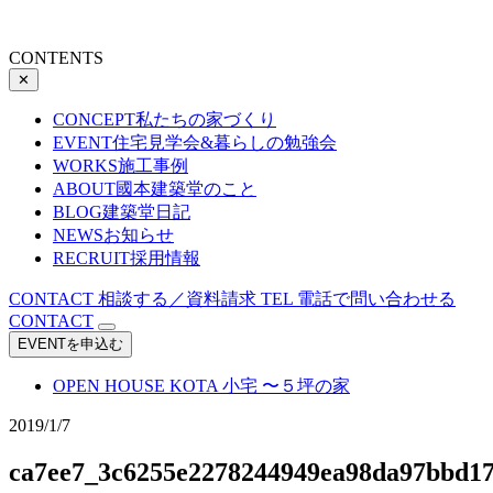
CONTENTS
✕
CONCEPT
私たちの家づくり
EVENT
住宅見学会&暮らしの勉強会
WORKS
施工事例
ABOUT
國本建築堂のこと
BLOG
建築堂日記
NEWS
お知らせ
RECRUIT
採用情報
CONTACT
相談する／資料請求
TEL
電話で問い合わせる
CONTACT
EVENTを申込む
OPEN HOUSE
KOTA 小宅 〜５坪の家
2019/1/7
ca7ee7_3c6255e2278244949ea98da97bbd1