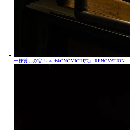
一棟貸しの宿『asteriskONOMICHI弍』
RENOVATION