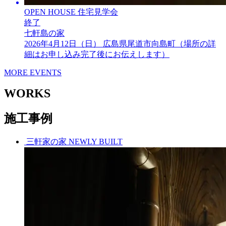
OPEN HOUSE
住宅見学会
終了
七軒島の家
2026年4月12日（日）
広島県尾道市向島町（場所の詳
細はお申し込み完了後にお伝えします）
MORE EVENTS
WORKS
施工事例
三軒家の家
NEWLY BUILT