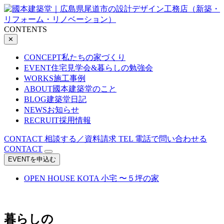
CONTENTS
✕
CONCEPT
私たちの家づくり
EVENT
住宅見学会&暮らしの勉強会
WORKS
施工事例
ABOUT
國本建築堂のこと
BLOG
建築堂日記
NEWS
お知らせ
RECRUIT
採用情報
CONTACT
相談する／資料請求
TEL
電話で問い合わせる
CONTACT
EVENTを申込む
OPEN HOUSE
KOTA 小宅 〜５坪の家
暮らしの