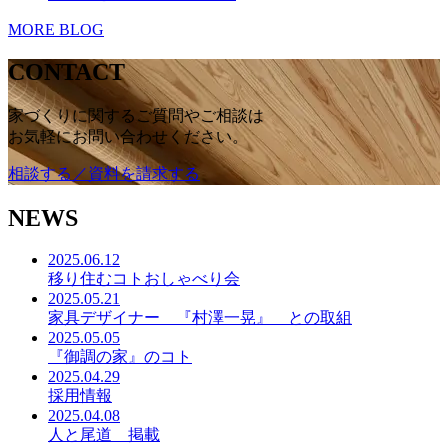
MORE BLOG
CONTACT
家づくりに関するご質問やご相談は
お気軽にお問い合わせください。
相談する／資料を請求する
NEWS
2025.06.12
移り住むコトおしゃべり会
2025.05.21
家具デザイナー 『村澤一晃』 との取組
2025.05.05
『御調の家』のコト
2025.04.29
採用情報
2025.04.08
人と尾道 掲載