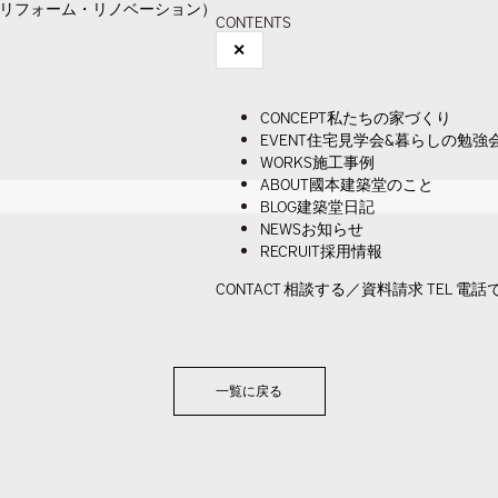
CONTENTS
✕
CONCEPT
私たちの家づくり
EVENT
住宅見学会&暮らしの勉強
WORKS
施工事例
ABOUT
國本建築堂のこと
BLOG
建築堂日記
NEWS
お知らせ
RECRUIT
採用情報
CONTACT
相談する／資料請求
TEL
電話
一覧に戻る