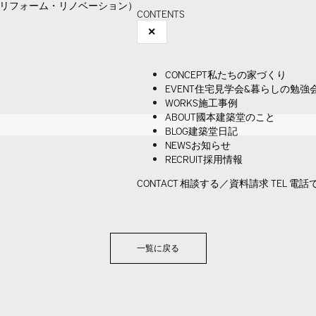
CONTENTS
✕
CONCEPT
私たちの家づくり
EVENT
住宅見学会&暮らしの勉強
WORKS
施工事例
ABOUT
國本建築堂のこと
BLOG
建築堂日記
NEWS
お知らせ
RECRUIT
採用情報
CONTACT
相談する／資料請求
TEL
電話
一覧に戻る