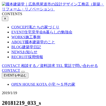
CONTENTS
✕
CONCEPT
私たちの家づくり
EVENT
住宅見学会&暮らしの勉強会
WORKS
施工事例
ABOUT
國本建築堂のこと
BLOG
建築堂日記
NEWS
お知らせ
RECRUIT
採用情報
CONTACT
相談する／資料請求
TEL
電話で問い合わせる
CONTACT
EVENTを申込む
OPEN HOUSE
KOTA 小宅 〜５坪の家
2019/1/19
20181219_033_s