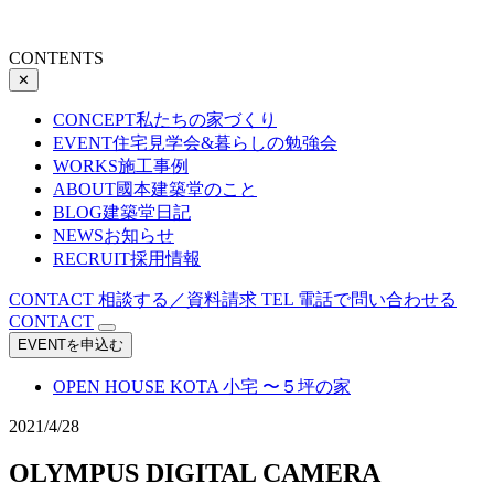
CONTENTS
✕
CONCEPT
私たちの家づくり
EVENT
住宅見学会&暮らしの勉強会
WORKS
施工事例
ABOUT
國本建築堂のこと
BLOG
建築堂日記
NEWS
お知らせ
RECRUIT
採用情報
CONTACT
相談する／資料請求
TEL
電話で問い合わせる
CONTACT
EVENTを申込む
OPEN HOUSE
KOTA 小宅 〜５坪の家
2021/4/28
OLYMPUS DIGITAL CAMERA