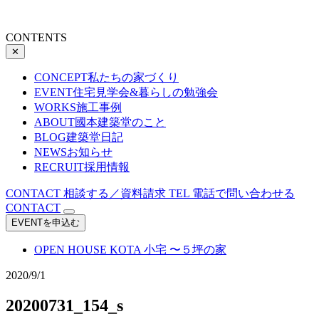
CONTENTS
✕
CONCEPT
私たちの家づくり
EVENT
住宅見学会&暮らしの勉強会
WORKS
施工事例
ABOUT
國本建築堂のこと
BLOG
建築堂日記
NEWS
お知らせ
RECRUIT
採用情報
CONTACT
相談する／資料請求
TEL
電話で問い合わせる
CONTACT
EVENTを申込む
OPEN HOUSE
KOTA 小宅 〜５坪の家
2020/9/1
20200731_154_s