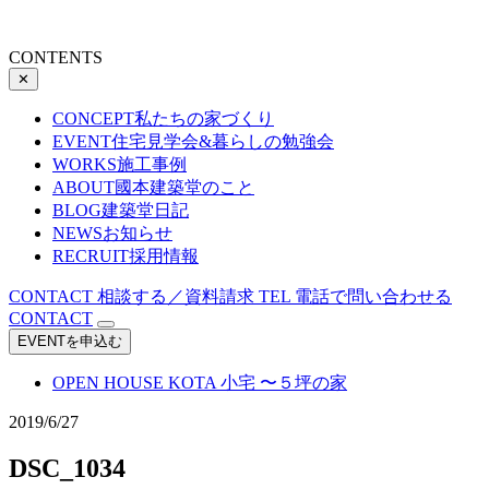
CONTENTS
✕
CONCEPT
私たちの家づくり
EVENT
住宅見学会&暮らしの勉強会
WORKS
施工事例
ABOUT
國本建築堂のこと
BLOG
建築堂日記
NEWS
お知らせ
RECRUIT
採用情報
CONTACT
相談する／資料請求
TEL
電話で問い合わせる
CONTACT
EVENTを申込む
OPEN HOUSE
KOTA 小宅 〜５坪の家
2019/6/27
DSC_1034