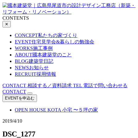
CONTENTS
✕
CONCEPT
私たちの家づくり
EVENT
住宅見学会&暮らしの勉強会
WORKS
施工事例
ABOUT
國本建築堂のこと
BLOG
建築堂日記
NEWS
お知らせ
RECRUIT
採用情報
CONTACT
相談する／資料請求
TEL
電話で問い合わせる
CONTACT
EVENTを申込む
OPEN HOUSE
KOTA 小宅 〜５坪の家
2019/4/10
DSC_1277