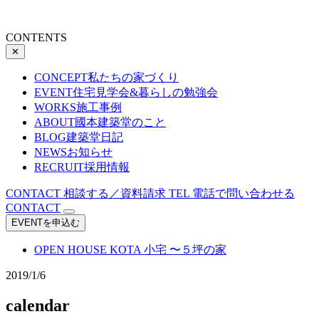
CONTENTS
✕
CONCEPT
私たちの家づくり
EVENT
住宅見学会&暮らしの勉強会
WORKS
施工事例
ABOUT
國本建築堂のこと
BLOG
建築堂日記
NEWS
お知らせ
RECRUIT
採用情報
CONTACT
相談する／資料請求
TEL
電話で問い合わせる
CONTACT
EVENTを申込む
OPEN HOUSE
KOTA 小宅 〜５坪の家
2019/1/6
calendar