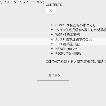
CONTENTS
✕
CONCEPT
私たちの家づくり
EVENT
住宅見学会&暮らしの勉強
WORKS
施工事例
ABOUT
國本建築堂のこと
BLOG
建築堂日記
NEWS
お知らせ
RECRUIT
採用情報
CONTACT
相談する／資料請求
TEL
電話
一覧に戻る