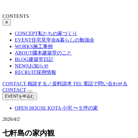
CONTENTS
✕
CONCEPT
私たちの家づくり
EVENT
住宅見学会&暮らしの勉強会
WORKS
施工事例
ABOUT
國本建築堂のこと
BLOG
建築堂日記
NEWS
お知らせ
RECRUIT
採用情報
CONTACT
相談する／資料請求
TEL
電話で問い合わせる
CONTACT
EVENTを申込む
OPEN HOUSE
KOTA 小宅 〜５坪の家
2026/4/2
七軒島の家内観