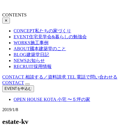
CONTENTS
✕
CONCEPT
私たちの家づくり
EVENT
住宅見学会&暮らしの勉強会
WORKS
施工事例
ABOUT
國本建築堂のこと
BLOG
建築堂日記
NEWS
お知らせ
RECRUIT
採用情報
CONTACT
相談する／資料請求
TEL
電話で問い合わせる
CONTACT
EVENTを申込む
OPEN HOUSE
KOTA 小宅 〜５坪の家
2019/1/8
estate-kv