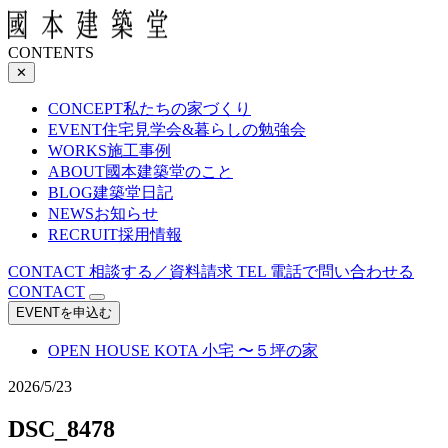
CONTENTS
✕
CONCEPT
私たちの家づくり
EVENT
住宅見学会&暮らしの勉強会
WORKS
施工事例
ABOUT
國本建築堂のこと
BLOG
建築堂日記
NEWS
お知らせ
RECRUIT
採用情報
CONTACT
相談する／資料請求
TEL
電話で問い合わせる
CONTACT
EVENTを申込む
OPEN HOUSE
KOTA 小宅 〜５坪の家
2026/5/23
DSC_8478