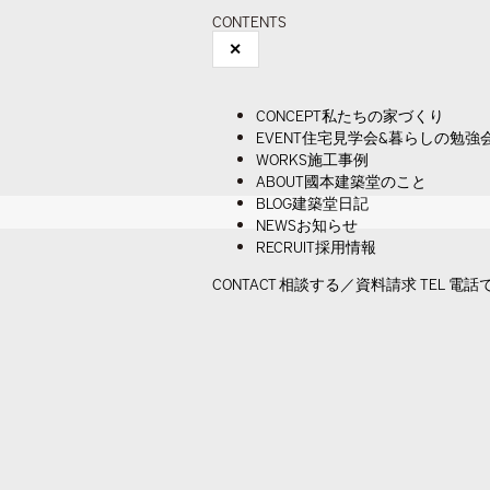
CONTENTS
✕
CONCEPT
私たちの家づくり
EVENT
住宅見学会&暮らしの勉強
WORKS
施工事例
ABOUT
國本建築堂のこと
BLOG
建築堂日記
NEWS
お知らせ
RECRUIT
採用情報
CONTACT
相談する／資料請求
TEL
電話