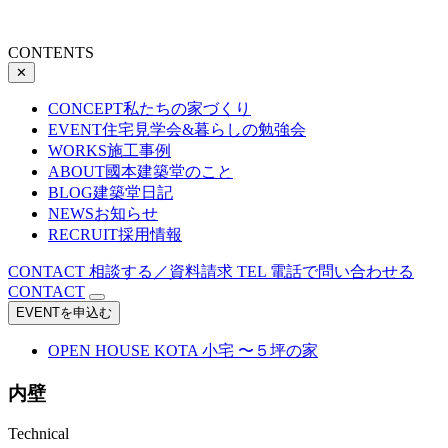
CONTENTS
✕
CONCEPT
私たちの家づくり
EVENT
住宅見学会&暮らしの勉強会
WORKS
施工事例
ABOUT
國本建築堂のこと
BLOG
建築堂日記
NEWS
お知らせ
RECRUIT
採用情報
CONTACT
相談する／資料請求
TEL
電話で問い合わせる
CONTACT
EVENTを申込む
OPEN HOUSE
KOTA 小宅 〜５坪の家
内壁
Technical