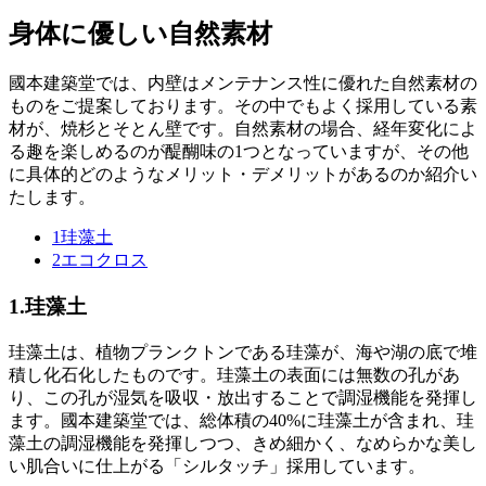
身体に優しい自然素材
國本建築堂では、内壁はメンテナンス性に優れた自然素材の
ものをご提案しております。その中でもよく採用している素
材が、焼杉とそとん壁です。自然素材の場合、経年変化によ
る趣を楽しめるのが醍醐味の1つとなっていますが、その他
に具体的どのようなメリット・デメリットがあるのか紹介い
たします。
1
珪藻土
2
エコクロス
1.
珪藻土
珪藻土は、植物プランクトンである珪藻が、海や湖の底で堆
積し化石化したものです。珪藻土の表面には無数の孔があ
り、この孔が湿気を吸収・放出することで調湿機能を発揮し
ます。國本建築堂では、総体積の40%に珪藻土が含まれ、珪
藻土の調湿機能を発揮しつつ、きめ細かく、なめらかな美し
い肌合いに仕上がる「シルタッチ」採用しています。