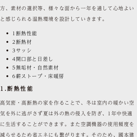
方、素材の選択等、様々な面から一年を通して心地よい
と感じられる温熱環境を設計していきます。
1
断熱性能
2
断熱材
3
サッシ
4
開口部と日差し
5
無垢材・自然素材
6
薪ストーブ・床暖房
1.
断熱性能
高気密・高断熱の家を作ることで、冬は室内の暖かい空
気を外に逃がさず夏は外の熱の侵入を防ぎ、1年中快適
に生活することができます。また空調機器の使用頻度を
減らせるため省エネにも繋がります。そのため、國本建