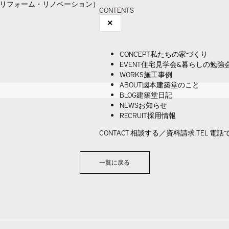
CONTENTS
✕
CONCEPT
私たちの家づくり
EVENT
住宅見学会&暮らしの勉強
WORKS
施工事例
ABOUT
國本建築堂のこと
BLOG
建築堂日記
NEWS
お知らせ
RECRUIT
採用情報
CONTACT
相談する／資料請求
TEL
電話
一覧に戻る