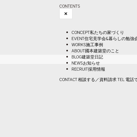
CONTENTS
✕
CONCEPT
私たちの家づくり
EVENT
住宅見学会&暮らしの勉強
WORKS
施工事例
ABOUT
國本建築堂のこと
BLOG
建築堂日記
NEWS
お知らせ
RECRUIT
採用情報
CONTACT
相談する／資料請求
TEL
電話