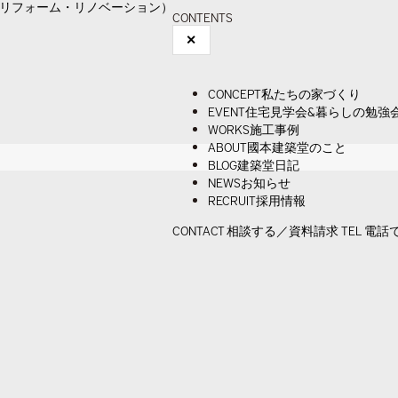
CONTENTS
✕
CONCEPT
私たちの家づくり
EVENT
住宅見学会&暮らしの勉強
WORKS
施工事例
ABOUT
國本建築堂のこと
BLOG
建築堂日記
NEWS
お知らせ
RECRUIT
採用情報
CONTACT
相談する／資料請求
TEL
電話