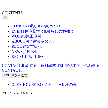
CONTENTS
✕
CONCEPT
私たちの家づくり
EVENT
住宅見学会&暮らしの勉強会
WORKS
施工事例
ABOUT
國本建築堂のこと
BLOG
建築堂日記
NEWS
お知らせ
RECRUIT
採用情報
CONTACT
相談する／資料請求
TEL
電話で問い合わせる
CONTACT
EVENTを申込む
OPEN HOUSE
KOTA 小宅 〜５坪の家
2023/3/7
2023/3/15