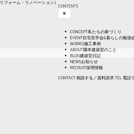
CONTENTS
✕
CONCEPT
私たちの家づくり
EVENT
住宅見学会&暮らしの勉強
WORKS
施工事例
ABOUT
國本建築堂のこと
BLOG
建築堂日記
NEWS
お知らせ
RECRUIT
採用情報
CONTACT
相談する／資料請求
TEL
電話