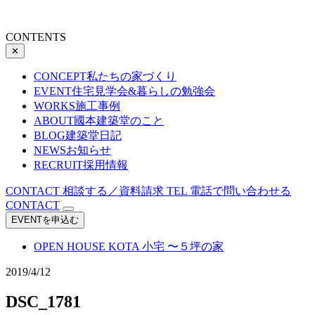
CONTENTS
✕
CONCEPT
私たちの家づくり
EVENT
住宅見学会&暮らしの勉強会
WORKS
施工事例
ABOUT
國本建築堂のこと
BLOG
建築堂日記
NEWS
お知らせ
RECRUIT
採用情報
CONTACT
相談する／資料請求
TEL
電話で問い合わせる
CONTACT
EVENTを申込む
OPEN HOUSE
KOTA 小宅 〜５坪の家
2019/4/12
DSC_1781