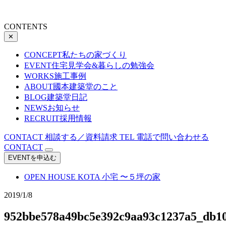
CONTENTS
✕
CONCEPT
私たちの家づくり
EVENT
住宅見学会&暮らしの勉強会
WORKS
施工事例
ABOUT
國本建築堂のこと
BLOG
建築堂日記
NEWS
お知らせ
RECRUIT
採用情報
CONTACT
相談する／資料請求
TEL
電話で問い合わせる
CONTACT
EVENTを申込む
OPEN HOUSE
KOTA 小宅 〜５坪の家
2019/1/8
952bbe578a49bc5e392c9aa93c1237a5_db10