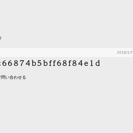
会
2019/1/7
66874b5bff68f84e1d
で問い合わせる