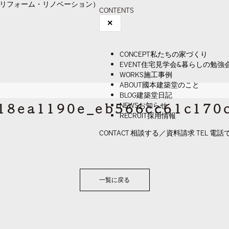
CONTENTS
✕
CONCEPT
私たちの家づくり
EVENT
住宅見学会&暮らしの勉強
WORKS
施工事例
ABOUT
國本建築堂のこと
BLOG
建築堂日記
18ea1190e_eb566cc61c170c
NEWS
お知らせ
RECRUIT
採用情報
CONTACT
相談する／資料請求
TEL
電話
一覧に戻る