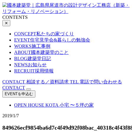
CONTENTS
✕
CONCEPT
私たちの家づくり
EVENT
住宅見学会&暮らしの勉強会
WORKS
施工事例
ABOUT
國本建築堂のこと
BLOG
建築堂日記
NEWS
お知らせ
RECRUIT
採用情報
CONTACT
相談する／資料請求
TEL
電話で問い合わせる
CONTACT
EVENTを申込む
OPEN HOUSE
KOTA 小宅 〜５坪の家
2019/1/7
849626ecf9854ba6d7c4f49d92f08bac_40318c4f43f8