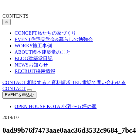
CONTENTS
✕
CONCEPT
私たちの家づくり
EVENT
住宅見学会&暮らしの勉強会
WORKS
施工事例
ABOUT
國本建築堂のこと
BLOG
建築堂日記
NEWS
お知らせ
RECRUIT
採用情報
CONTACT
相談する／資料請求
TEL
電話で問い合わせる
CONTACT
EVENTを申込む
OPEN HOUSE
KOTA 小宅 〜５坪の家
2019/1/7
0ad99b76f7473aae0aac36d3532c9684_7bc4