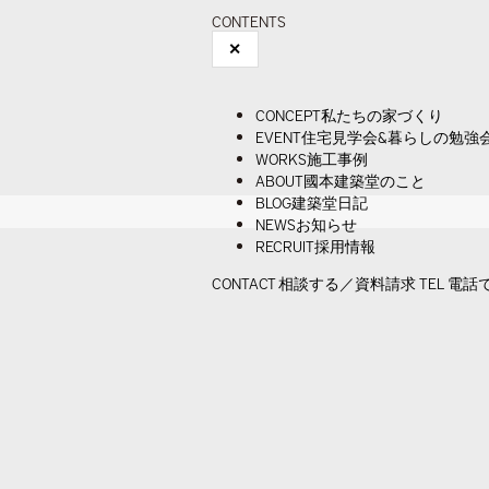
CONTENTS
✕
CONCEPT
私たちの家づくり
EVENT
住宅見学会&暮らしの勉強
WORKS
施工事例
ABOUT
國本建築堂のこと
BLOG
建築堂日記
NEWS
お知らせ
RECRUIT
採用情報
CONTACT
相談する／資料請求
TEL
電話