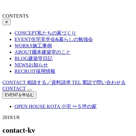
CONTENTS
✕
CONCEPT
私たちの家づくり
EVENT
住宅見学会&暮らしの勉強会
WORKS
施工事例
ABOUT
國本建築堂のこと
BLOG
建築堂日記
NEWS
お知らせ
RECRUIT
採用情報
CONTACT
相談する／資料請求
TEL
電話で問い合わせる
CONTACT
EVENTを申込む
OPEN HOUSE
KOTA 小宅 〜５坪の家
2019/1/8
contact-kv