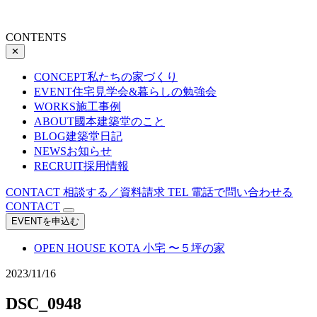
CONTENTS
✕
CONCEPT
私たちの家づくり
EVENT
住宅見学会&暮らしの勉強会
WORKS
施工事例
ABOUT
國本建築堂のこと
BLOG
建築堂日記
NEWS
お知らせ
RECRUIT
採用情報
CONTACT
相談する／資料請求
TEL
電話で問い合わせる
CONTACT
EVENTを申込む
OPEN HOUSE
KOTA 小宅 〜５坪の家
2023/11/16
DSC_0948