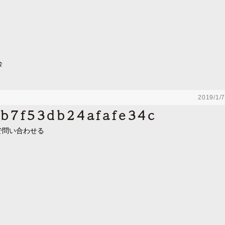
会
2019/1/7
b7f53db24afafe34c
で問い合わせる