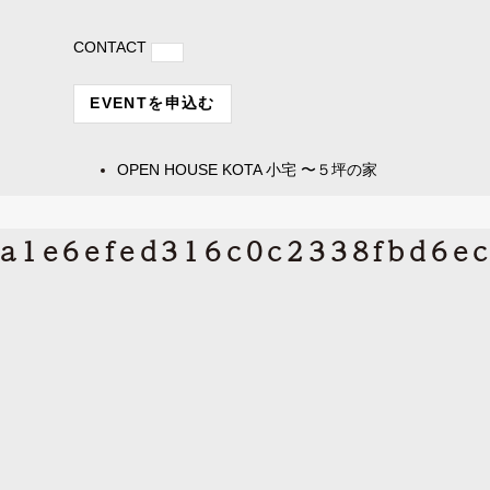
CONTACT
EVENTを申込む
OPEN HOUSE
KOTA 小宅 〜５坪の家
a1e6efed316c0c2338fbd6ec