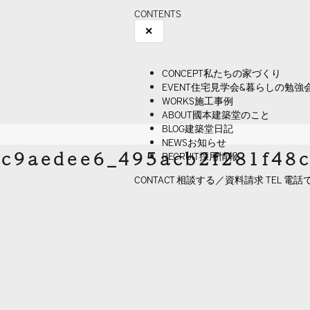
CONTENTS
✕
CONCEPT
私たちの家づくり
EVENT
住宅見学会&暮らしの勉強
WORKS
施工事例
ABOUT
國本建築堂のこと
BLOG
建築堂日記
NEWS
お知らせ
c9aedee6_495acb2f281f48c
RECRUIT
採用情報
CONTACT
相談する／資料請求
TEL
電話